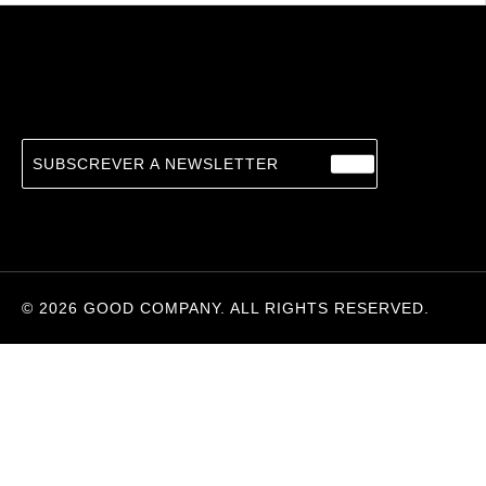
Town of Babylon, The
23.24
€
ALEJANDRO VARELA