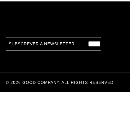
The Complete MAUS
23.24
€
ART SPIEGELMAN