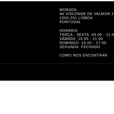
Offended Sensibilities
19.50
€
ALISA GANIEVA, CAROL APOLLONIO