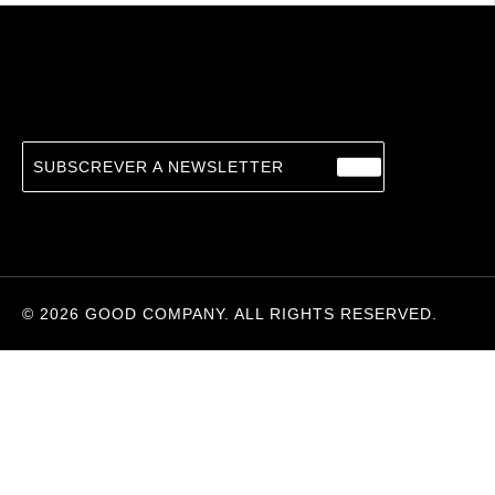
The Mountain and the Wall
18.25
€
ALISA GANIEVA, CAROL APOLLONIO