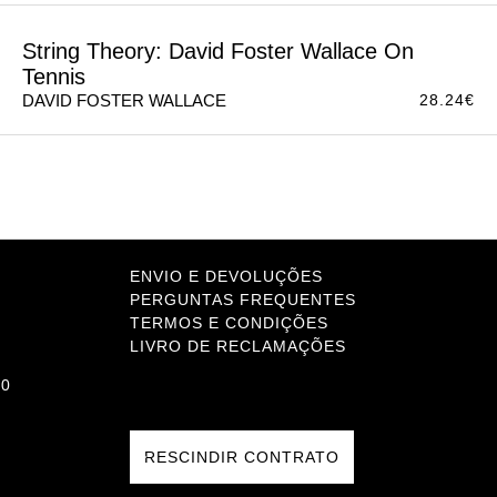
Brief Interviews With Hideous Men
25.74
€
DAVID FOSTER WALLACE