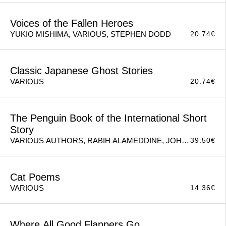
Sylvia Plath's Tomato Soup Cake
18.24
€
VARIOUS