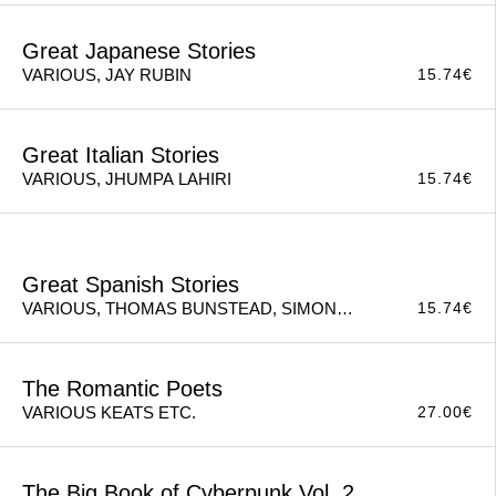
Classic Horror
14.36
€
VARIOUS AUTHORS