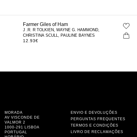
Farmer Giles of Ham
J .R. R TOLKIEN, WAYNE G. HAMMOND,
CHRISTINA SCULL, PAULINE BAYNES
12.93
€
MORADA
ENVIO E DEVOLUÇÕES
AV VISCONDE DE
PERGUNTAS FREQUENTES
VALMOR 2
TERMOS E CONDIÇÕES
1000-291 LISBOA
LIVRO DE RECLAMAÇÕES
PORTUGAL
HORÁRIO