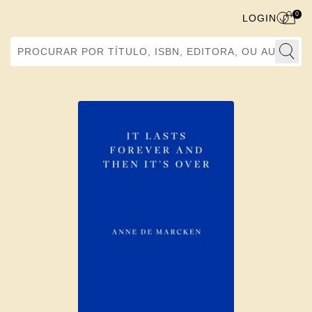
0
LOGIN
Procurar por Título, ISBN, Editora, ou Autor